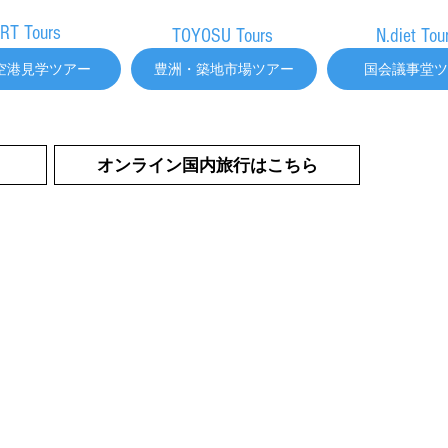
RT Tours
TOYOSU Tours
N.diet Tou
空港見学ツアー
豊洲・築地市場ツアー
国会議事堂ツ
オンライン国内旅行はこちら