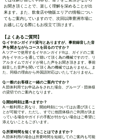
お聞き頂く
ことで、楽しく理解を深めることが出
来ます。また、飲食店や物販エリアの情報につい
てもご案内していますので、次回以降豊洲市場に
お越しになる際にもお役立て頂けます。
【よくあるご質問】
Q.イヤホンガイド®貸与とありますが、事前録音した音
声を聞きながらコースを回るのですか？
A.ツアーで使用するイヤホンガイド®は、ガイドのご案
内をイヤホンを通して聴いて頂く為の機械ですので、リ
アルタイムでガイドが発した声をお聞き頂きます。事前
録音した音声を聞いて頂く為の機械ではありません。ま
た、同様の理由から外国語対応は
いたしておりません。
Q.一般のお客様と一緒のご案内ですか？
A.団体利用でお申込みをされた場合、グループ・団体様
の貸切でのご案内となります。
Q.開始時刻は選べますか？
A.一般利用と異なり、開始時刻についてはお選び頂くこ
とが可能です。ただし、すでに他団体様のご利用が決ま
っている場合やガイドの手配が付かない場合はご希望に
添えないこともございます。
Q.所要時間を短くすることはできますか？
A.団体利用の場合は所要時間を短縮してのご案内も可能