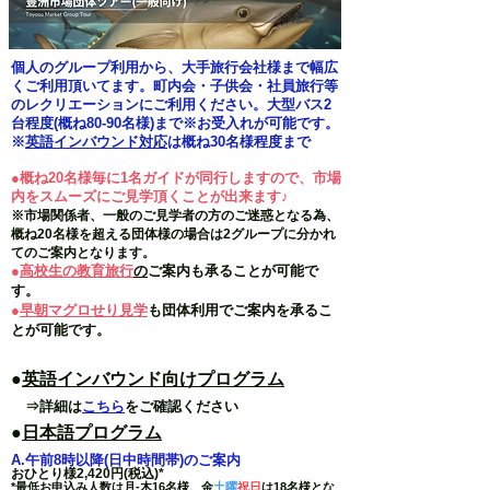
個人のグループ利用から、大手旅行会社様まで幅広
くご利用頂いてます。町内会・子供会・社員旅行等
のレクリエーションにご利用ください。大型バス2
台程度(概ね80-90名様)まで※お受入れが可能です。
​※
英語インバウンド対応
は概ね30名様程度まで
●概ね20名様毎に1名ガイドが同行しますので、市場
内をスムーズにご見学頂くことが出来ます♪
※市場関係者、一般のご
見学者の方のご迷惑となる為、
概ね20名様を超える団体様の場合
は2グループに分かれ
てのご案内となります。
●
高校生の教育旅行
の
ご案内も承ることが可能で
す
。
●
早朝マグロせり見学
も団体利用でご案内を承るこ
とが可能です。
●
英語インバウンド向けプログラム
⇒詳細は
こちら
をご確認ください
●
日本語プログラム
A.午前8時以降(日中時間帯)のご案内
おひとり様2,42
0円(税込)*
*最低お申込み人数
は月-木16名様、金
土曜
祝日
は18名様とな