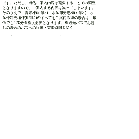
です。ただし、当然ご案内内容を割愛することでの調整
となりますので、ご案内する内容は減ってしまいます。
そのうえで、青果棟(5街区)、水産卸売場棟(7街区)、水
産仲卸売場棟(6街区)のすべてをご案内希望の場合は、最
低でも120分※程度必要となります。※観光バスでお越
しの場合の
バスへの移動・乗降時間を除く
Q.観光バスで行きますが、バスの乗降はどこでできます
か？
豊洲市場に隣接する場外商業施設
A.
豊洲 千客万来
の団体
バス駐車場(最大
27台)及び乗降場所がご利用可能です。
​詳細は
こちらのページ
よりご確認下さい。
Q.観光バスの駐車場はど
こにありますか？
豊洲 千客万来
の団体バ
ス駐車場(最大27台)がご利用
可能
です。
こちらのページ
よりご確認下さい。
Q.タクシー(ワゴンタクシー)で行く場合はどこで乗降で
きますか？
A.観光バスと異なり、市場の入口付近(正門南/青
果門な
ど)で降車が可能です。詳細はお申込み時にご案内いたし
ます。
Q.タクシーの乗り場はありますか？また、周辺で拾うこ
と
はできますか？
A.タクシーの乗り場はありませんので、流しているタク
シーを拾うか、電話で配車して頂く必要があります。タ
クシーの手配については承ることが出来ま
せんが、日中