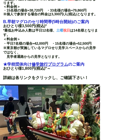
ります。
＜料金例＞
・15名様の場合=
38
,720円
・33名様の場合=79,860円
※個人で参加する場合の料金は3,300円/人(税込)となります。
B.早朝マグロのセリ時間帯(5時台開始)のご案内
おひとり様3,500円(税込)*
*最低お申込み人数は平日12名様、
土曜
祝日
は14名様
となりま
す。
＜料金例＞
・平日7名様の場合=42,000円 ・15名様の場合=52,500円
※東京都が実施しているマグロせり見学スペースからの見学
ではなく、
見学者通路からの見学となります。
★学校団体向け
修学旅行プロ
グラム
の
ご案内
お
ひとり様1,800
円(税込
)
*
～
​詳細は各リンクをクリックし、ご確認下さい！