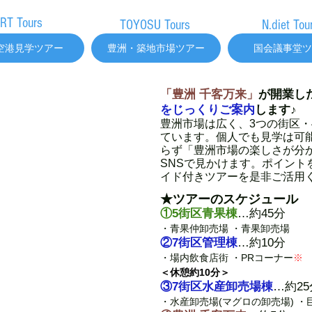
RT Tours
TOYOSU Tours
N.diet Tou
空港見学ツアー
豊洲・築地市場ツアー
国会議事堂ツ
「豊洲 千客万来」
が開業し
をじっくりご案内
します♪
豊洲市場は広く、3つの街区・
ています。個人でも見学は可
らず「豊洲市場の楽しさが分
SNSで見かけます。ポイント
イド付きツアーを是非ご活用
​★ツアーのスケジュール
①5街区青果棟
…約45分
・青果仲卸売場 ・青果卸売場
②7街区管理棟
…約10分
・場内飲食店街 ・PRコーナー
※
＜休憩約10分＞
③7街区水産卸売場棟
…約25
・水産卸売場(マグロの卸売場) 