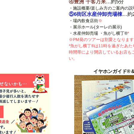
④豊洲 千客万来
…約5分
・施設概要/楽しみ方のご案内の説
⑤6街区水産仲卸売場棟
…約
・場内飲食店街
※
・展示ホール(ターレの展示)
・水産仲卸売場 ・魚がし横丁®
*
※PM発のツアーは割愛となります
*魚がし横丁®は11時を過ぎたあ
時間帯により閉店しているお店も
い。
イヤホンガイド®