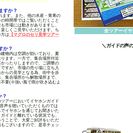
きますか？
行われます。また、他の水産・青果の
ーの時間帯ではご覧いただくこと
後も市場には動きがありますし、
、楽しくご見学いただけます。ち
全ツアーイヤ
い方は
【マグロのセリ見学ツアー
＼ガイドの声
すか？
の建物内は空調が効いており、夏
おります。一方で、集合場所付近
寒かったりしますので、ご調整の
てですが、市場の売り場に立ち入
路からの見学となる為、街中を歩
お、集合場所から解散場所まで、
不要(※強い風で雨が吹き込むよ
か？
のツアーにおいてイヤホンガイド
た音声を聴いていただくものでは
ムでイヤホンを通じてお聞きいた
、ガイドと離れている状況でも、
いうことで、大変ご好評をいただ
画もございますので、是非チェッ