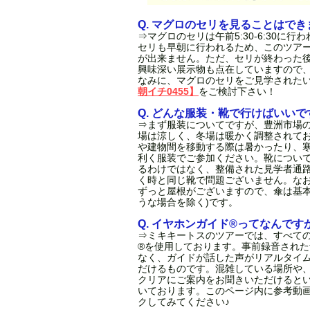
Q. マグロのセリを見ることはで
⇒マグロのセリは午前5:30-6:30に
セリも早朝に行われるため、このツア
が出来ません。ただ、セリが終わった
興味深い展示物も点在していますので
なみに、マグロのセリをご見学された
朝イチ0455】
をご検討下さい！
Q. どんな服装・靴で行けばいいで
⇒まず服装についてですが、豊洲市場
場は涼しく、冬場は暖かく調整されて
や建物間を移動する際は暑かったり、
利く服装でご参加ください。靴につい
るわけではなく、整備された見学者通
く時と同じ靴で問題ございません。な
ずっと屋根がございますので、傘は基本
うな場合を除く)です。
Q. イヤホンガイド®ってなんです
⇒ミキキートスのツアーでは、すべて
®を使用しております。事前録音され
なく、ガイドが話した声がリアルタイ
だけるものです。混雑している場所や
クリアにご案内をお聞きいただけると
いております。このページ内に参考動
クしてみてください♪