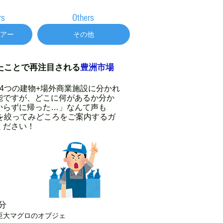
rs
Others
アー
その他
たことで再注目される
豊洲市場
4つの建物+場外商業施設に分かれ
能ですが、どこに何があるか分か
からずに帰った…」なんて声も
を絞ってみどころをご案内するガ
ください！
分
・巨大マグロのオブジェ