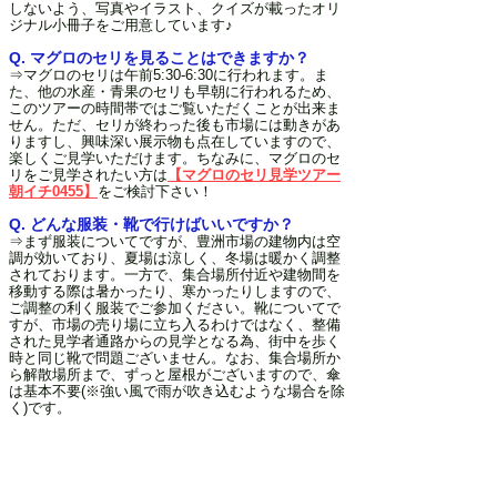
しないよう、写真やイラスト、クイズが載ったオリ
ジナル小冊子をご用意しています♪
Q. マグロのセリを見ることはできますか？
⇒マグロのセリは午前5:30-6:30に行われます。ま
た、他の水産・青果のセリも早朝に行われるため、
このツアーの時間帯ではご覧いただくことが出来ま
せん。ただ、セリが終わった後も市場には動きがあ
りますし、興味深い展示物も点在していますので、
楽しくご見学いただけます。ちなみに、マグロのセ
リをご見学されたい方は
【マグロのセリ見学ツアー
朝イチ0455】
をご検討下さい！
Q. どんな服装・靴で行けばいいですか？
⇒まず服装についてですが、豊洲市場の建物内は空
調が効いており、夏場は涼しく、冬場は暖かく調整
されております。一方で、集合場所付近や建物間を
移動する際は暑かったり、寒かったりしますので、
ご調整の利く服装でご参加ください。靴についてで
すが、市場の売り場に立ち入るわけではなく、整備
された見学者通路からの見学となる為、街中を歩く
時と同じ靴で問題ございません。なお、集合場所か
ら解散場所まで、ずっと屋根がございますので、傘
は基本不要(※強い風で雨が吹き込むような場合を除
く)です。
Q. 貸切での利用はできますか？
⇒当ページに記載のツアーは、団体・グループでの
貸切利用も可能です。詳細は
こちらのページ
よりご
確認下さい。