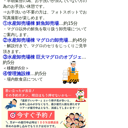
・早朝集合の為、お手洗いが済んでいない方の
為のお手洗い休憩です。
⇒お手洗いが不要の方は、フォトスポットでお
写真撮影が楽しめます。
①水産卸売場棟 鮮魚卸売場
…約15分
・マグロ以外の鮮魚を取り扱う卸売場について
ご案内します。
②水産卸売場棟 マグロの卸売場
…約45分
・解説付きで、マグロのセリをじっくりご見学
頂きます。
③水産卸売場棟 巨大マグロのオブジェ
…
約5分
＜移動約5分＞
④管理施設棟
…約5分
・場内飲食店について