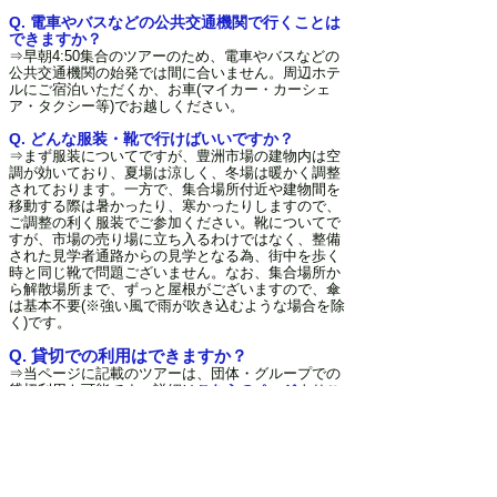
Q. 電車やバスなどの公共交通機関で行くことは
できますか？
⇒早朝4:50集合のツアーのため、電車やバスなどの
公共交通機関の始発では間に合いません。周辺ホテ
ルにご宿泊いただくか、お車(マイカー・カーシェ
ア・タクシー等)でお越しください。
Q. どんな服装・靴で行けばいいですか？
⇒まず服装についてですが、豊洲市場の建物内は空
調が効いており、夏場は涼しく、冬場は暖かく調整
されております。一方で、集合場所付近や建物間を
移動する際は暑かったり、寒かったりしますので、
ご調整の利く服装でご参加ください。靴についてで
すが、市場の売り場に立ち入るわけではなく、整備
された見学者通路からの見学となる為、街中を歩く
時と同じ靴で問題ございません。なお、集合場所か
ら解散場所まで、ずっと屋根がございますので、傘
は基本不要(※強い風で雨が吹き込むような場合を除
く)です。
Q. 貸切での利用はできますか？
⇒当ページに記載のツアーは、団体・グループでの
貸切利用も可能です。詳細は
こちらのページ
よりご
確認下さい。
＼ガイドの声の違いを聴いてみる／