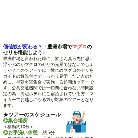
価値観が変わる？！
豊洲市場で
マグロ
の
セリを堪能しよう♪
豊洲市場と言われた時に、皆さん真っ先に思い
浮かぶのがマグロのセリの光景ではないでしょ
うか？このツアーでは、憧れのマグロのセリを
ガイドの解説付きでしっかり見学したい方のた
めに、早朝4:50集合で実施する超朝活ツアーで
す。公共交通機関では一切間に合わない時間設
定の為、周辺ホテルにご宿泊されている方、マ
イカーでお越しになる方が対象のツアーとなり
ます。
​★ツアーのスケジュール
◎集合場所
＜移動約10分＞
◎お手洗い休憩
…約5分