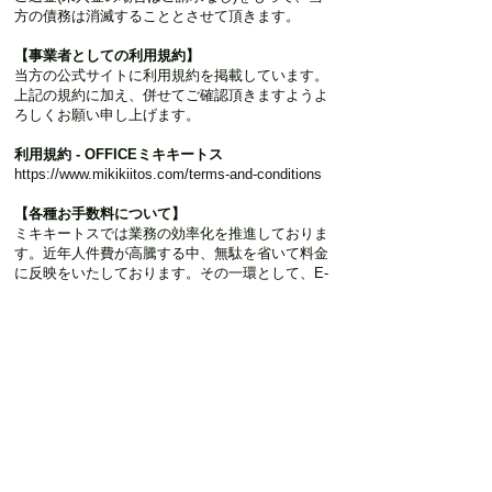
方の債務は消滅することとさせて頂きます。
【事業者としての利用規約】
当方の公式サイトに利用規約を掲載しています。
上記の規約に加え、併せてご確認頂きますようよ
ろしくお願い申し上げます。
利用規約 - OFFICEミキキートス
https://www.mikikiitos.com/terms-and-conditions
【各種お手数料について】
ミキキートスでは業務の効率化を推進しておりま
す。近年人件費が高騰する中、無駄を省いて料金
に反映をいたしております。その一環として、E-
mailやインターネットを活用し、ペーパーレスな
やり取りを基本とさせて頂いております。大変恐
縮ですが、E-mailやインターネット経由以外のや
り取りが発生する場合には、業務量に見合った適
正な手数料を頂戴いたしております。何卒ご了承
のほどよろしくお願い申し上げます。
・FAX事務手数料 5,500円（税込み）
原則お申し込み書類のやり取りや確認をオンライ
ンでさせて頂いております。メールアドレスがな
く、ご連絡のやり取りがFaxと電話のみの場合の