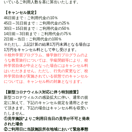
いているご利用人数を基に算出いたします。
【キャンセル規定】
46日前まで：ご利用代金の10％
45日～31日前まで：ご利用代金の25％
30日～15日前まで：ご利用代金の50％
14日前～3日前まで：ご利用代金の75％
2日前～当日：ご利用代金の100％
※ただし、上記計算の結果1万円未満となる場合は
1万円をキャンセル料として申し受けます。
※校外学習プログラム、修学旅行プログラムのよ
うな教育旅行については、学級閉鎖等により、校
外学習自体が中止となった場合にはキャンセル料
はいただきません。ただし、行先の変更など、校
外学習自体が実施されている状態でのキャンセル
については、キャンセル料の対象となります。
【新型コロナウィルス対応に伴う特別措置】
新型コロナウィルスの感染拡大に伴い、通常の規
定に加えて、下記のキャンセル規定を適用とさせ
て頂きます。下記の場合はキャンセル料を収受い
たしません。
①見学施設*よりご利用日当日の見学が不可と発表
された場合
②ご利用日に当該施設所在地域において緊急事態