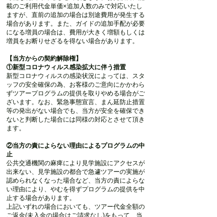
載のご利用代金単価×追加人数のみで対応いたし
ますが、直前の追加の場合は別途費用が発生する
場合があります。また、ガイドの追加手配が必要
になる増員の場合は、費用が大きく増額もしくは
増員をお断りせざるを得ない場合があります。
【当方からの契約解除権】
①新型コロナウィルス感染拡大に伴う措置
新型コロナウィルスの感染状況によっては、スタ
ッフの安全確保の為、お客様のご意向にかかわら
ずツアープログラムの提供を取りやめる場合がご
ざいます。なお、緊急事態宣言、まん延防止措置
等の発出がない場合でも、当方が安全を確保でき
ないと判断した場合には同様の対応とさせて頂き
ます。
②当方の責によらない理由によるプログラムの中
止
公共交通機関の麻痺により見学施設にアクセスが
出来ない、見学施設の都合で急遽ツアーの実施が
認められなくなった場合など、当方の責によらな
い理由により、やむを得ずプログラムの提供を中
止する場合があります。
上記いずれの場合においても、ツアー代金全額の
ご返金(未入金の場合はご請求なし)をもって、当