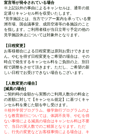
宣言等が発令されている場合
※上記以外の事由によるキャンセルは、通常の規
定通りキャンセル料を収受いたします。
*見学施設とは、当方でツアー案内を承っている豊
洲市場、国会議事堂、成田空港等の各施設のこと
を指します。ご利用者様が当日立寄り予定の他の
見学施設休止については対象外となります。
【日程変更】
お客様都合による日程変更は原則お受けできませ
ん。やむを得ず日程変更をご希望の場合は、その
時点で発生するキャンセル料をご負担の上、別日
程で調整をさせて頂きます。ただし、ご希望の新
しい日程でお受けできない場合もございます。
【人数変更の場合】
[減員の場合]
ご契約時の金額から実際のご利用人数分の料金と
の差額に対して【キャンセル規定】に基づくキャ
ンセル料を乗じた額を申し受けます。
※校外学習プログラム、修学旅行プログラムのよ
うな教育旅行については、体調不良等、やむを得
ない事情による減員の場合はキャンセル料は不要
で、当日の実人数でのご精算となります。ただ
し、行先の変更などお客様事情による場合は、キ