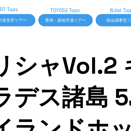
RT Tours
TOYOSU Tours
N.diet Tou
空港見学ツアー
豊洲・築地市場ツアー
国会議事堂ツ
シャVol.2 
ラデス諸島 
イランドホ