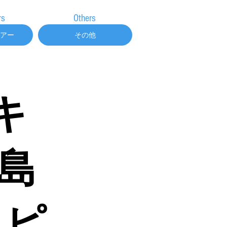
rs
Others
アー
その他
キ
5島
ッピ