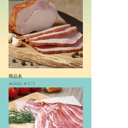
商品名
通常価格
セール価格
￥900
￥675