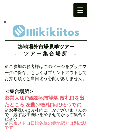
築地
場外市場見学
ツアー
- ツアー集合場所
-
※ご参加のお客様はこのページをブックマ
ークに保存、もしくはプリントアウトして
お持ち頂くと当日迷う心配がありません。
＜集合場所＞
都営大江戸線築地市場駅 改札口を出
たところ 左側
(※改札口はひとつです)
​※お手洗いは改札内にしかございませんの
で、必ずお手洗いを済ませてからご集合く
ださい。
※
東京メトロ日比谷線の築地駅とは別の駅
です。