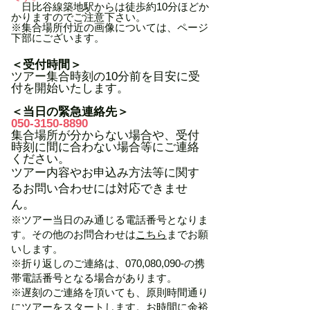
日比谷線築地駅からは徒歩約10分ほど
か
かりますのでご注意下さい。
※集合場所付近の画像については、ページ
下部にございます。
＜受付時間＞
ツアー集合時刻の10分前を目安に受
付を開始いたします。
＜当日の緊急連絡先＞
050-3150-8890
集合場所が分からない場合や、受付
時刻に間に合わない場合等にご連絡
ください。
ツアー内容やお申込み方法等に関す
るお問い合わせには対応できませ
ん。
※ツアー当日のみ通じる電話番号となりま
す。その他のお問合わせは
こちら
までお願
いします。
​※折り返しのご連絡は、070,080,090-の携
帯電話番号となる場合があります。
※遅刻のご連絡を頂いても、原則時間通り
にツアーをスタートします。お時間に余裕