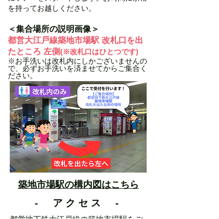
を持ってお越しください。
＜集合場所の説明画像＞
都営大江戸線築地市場駅 改札口を出
たところ 左側
(※改札口はひとつです)
​※お手洗いは改札内にしかございませんの
で、必ずお手洗いを済ませてからご集合く
ださい。
築地市場駅の​構内図はこちら
- アクセス
-