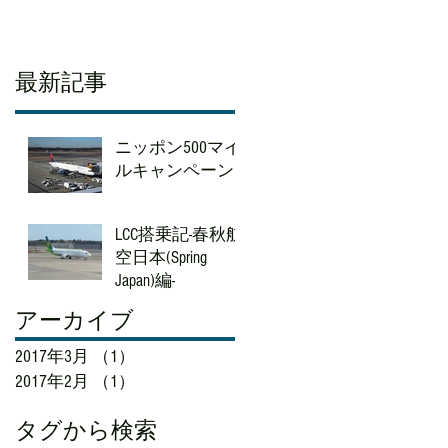
最新記事
ニッポン500マイ
ルキャンペーン♪
LCC搭乗記-春秋航
空日本(Spring
！
Japan)編-
アーカイブ
会
2017年3月
（1）
1件の記事
2017年2月
（1）
1件の記事
タグから検索