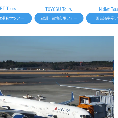
FAQ
RT Tours
TOYOSU Tours
N.diet Tou
空港見学ツアー
豊洲・築地市場ツアー
国会議事堂ツ
FA