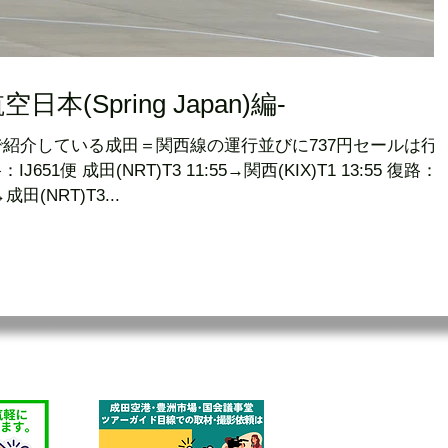
本(Spring Japan)編-
事で紹介している成田＝関西線の運行並びに737円セールは行
→成田(NRT)T3...
営業時間：13時-
※休業日もツアーに
OFFICE ミキ
〒135-0061
東京都江東区豊洲6-