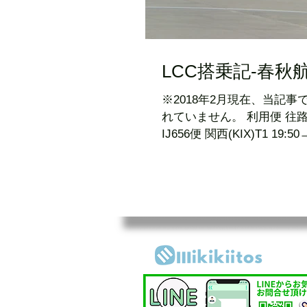
LCC搭乗記-春秋航空日
※2018年2月現在、当記
れていません。 利用便 往路：IJ651便 成田(NRT)T3 11:55→関西(KIX)T1 13:55 復路：
IJ656便 関西(KIX)T1 19:50