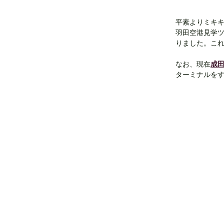
平素よりミキ
羽田空港見学ツ
りました。
こ
なお、現在
成
ターミナルを