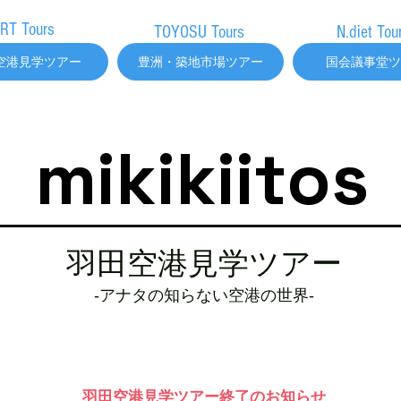
RT Tours
TOYOSU Tours
N.diet Tou
空港見学ツアー
豊洲・築地市場ツアー
国会議事堂ツ
mikikiitos
羽田空港見学ツアー
​-アナタの知らない空港の世界-
港見学ツアーはこちら♪
旧成田空港駅見学ツ
羽田空港見学ツアー終了のお知らせ