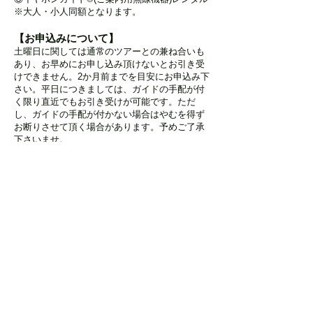
​※大人・小人同額となります。
【お申込みについて】
土曜日に関しては通常のツアーとの兼ね合いも
あり、お早めにお申し込み頂けないとお引き受
けできません。
2か月前までを目安にお申込み下
さい。平日につきましては、ガイドの手配が付
く限り直近でもお引き受けが可能です。ただ
し、
ガイドの手配が付かない場合はやむを得ず
お断りさせて頂く場合があります。予めご了承
下さいませ。
【注意点】
・銀行振り込みによる前金とさせて頂きます。
・予約が成立した時点より規定の
キャンセルチ
ャージ
がかかります。
・駐車場の手配・お支払いについてはお客様側
でお願いします。
まずは
団体利用お問合わせフォーム
より
お気軽にご連絡下さい。